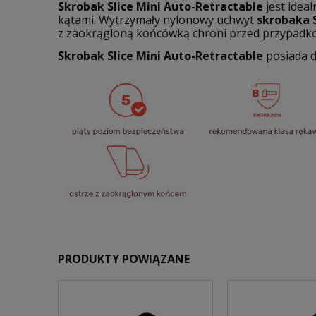
Skrobak Slice Mini Auto-Retractable
jest idea
kątami. Wytrzymały nylonowy uchwyt
skrobaka S
z zaokrągloną końcówką chroni przed przypadkow
Skrobak Slice Mini Auto-Retractable
posiada d
PRODUKTY POWIĄZANE