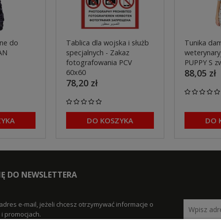
ne do
Tablica dla wojska i służb
Tunika dam
AN
specjalnych - Zakaz
weterynaryj
fotografowania PCV
PUPPY S z
88,05 zł
60x60
78,20 zł
ZYKA
DO KOSZYKA
DO 
SIĘ DO NEWSLETTERA
adres e-mail, jeżeli chcesz otrzymywać informacje o
i promocjach.