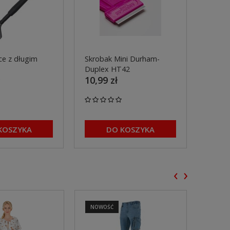
ce z długim
Skrobak Mini Durham-
Skroba
Duplex HT42
nierd
10,99 zł
Duple
17,99
KOSZYKA
DO KOSZYKA
‹
›
NOWOŚĆ
NOWO