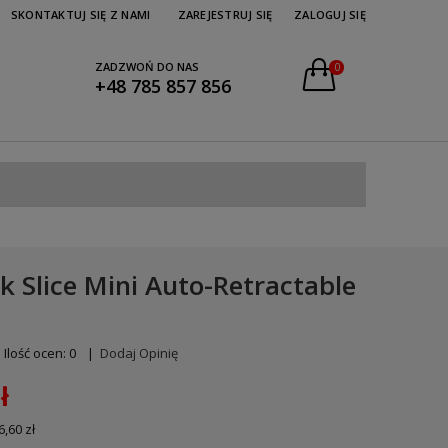
SKONTAKTUJ SIĘ Z NAMI
ZAREJESTRUJ SIĘ
ZALOGUJ SIĘ
ZADZWOŃ DO NAS
0
+48 785 857 856
k Slice Mini Auto-Retractable
Ilość ocen: 0
|
Dodaj Opinię
ł
6,60 zł