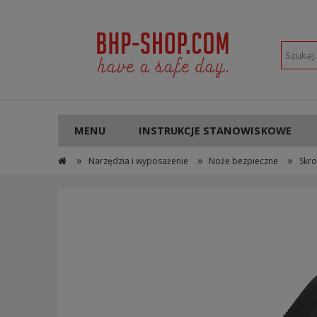
POLSKI
PLN
MENU
INSTRUKCJE STANOWISKOWE
»
»
»
Narzędzia i wyposażenie
Noże bezpieczne
Skro