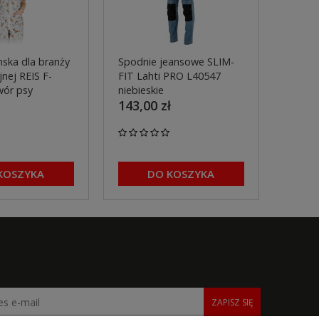
ska dla branży
Spodnie jeansowe SLIM-
Spodn
nej REIS F-
FIT Lahti PRO L40547
pasa 
wór psy
niebieskie
L4055
143,00 zł
299,0
KOSZYKA
DO KOSZYKA
ZAPISZ SIĘ