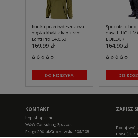
Kurtka przeciwdeszczowa
Spodnie ochron
męska khaki z kapturem
pasa L-HOLLM
Lahti Pro L40953
BUILDER
169,99 zł
164,90 zł
DO KOSZYKA
DO KOS
KONTAKT
ZAPISZ 
bhp-shop.com
W&W Consulting Sp. z.o.o
Podaj swój 
Praga 306, ul.Grochowska 306/308
nowościach 