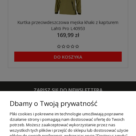
Kurtka przeciwdeszczowa męska khaki z kapturem
Lahti Pro L40953
169,99 zł
DO KOSZYKA
ZAPISZ SIĘ DO NEWSLETTERA
Dbamy o Twoją prywatność
ZAPISZ SIĘ
Pliki cookies i pokrewne im technologie umożliwiają poprawne
działanie strony i pomagają nam dostosować ofertę do Twoich
POMOC
potrzeb. Możesz zaakceptować wykorzystanie przez nas
wszystkich tych plików i przejść do sklepu lub dostosować użycie
MOJE KONTO
plików do swoich preferencji, wybierając opcję "Dostosuj zgody".