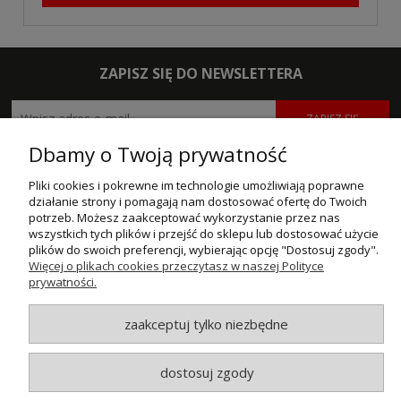
ZAPISZ SIĘ DO NEWSLETTERA
ZAPISZ SIĘ
Dbamy o Twoją prywatność
POMOC
Pliki cookies i pokrewne im technologie umożliwiają poprawne
MOJE KONTO
działanie strony i pomagają nam dostosować ofertę do Twoich
potrzeb. Możesz zaakceptować wykorzystanie przez nas
wszystkich tych plików i przejść do sklepu lub dostosować użycie
PŁATNOŚCI I DOSTAWA
plików do swoich preferencji, wybierając opcję "Dostosuj zgody".
Więcej o plikach cookies przeczytasz w naszej Polityce
INFORMACJE
prywatności.
O NAS
zaakceptuj tylko niezbędne
dostosuj zgody
© MAXSOTE 2026.
Wszystkie prawa zastrzeżone.