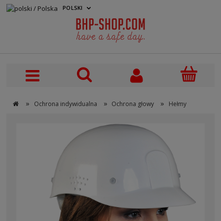
POLSKI
PLN
»
»
»
Ochrona indywidualna
Ochrona głowy
Hełmy