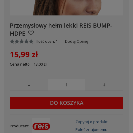
Przemysłowy hełm lekki REIS BUMP-
HDPE
Ilość ocen: 1
|
Dodaj Opinię
15,99 zł
Cena netto:
13,00 zł
-
+
DO KOSZYKA
Zapytaj o produkt
Producent:
Poleć znajomemu