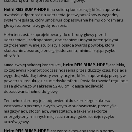
skuteczną ochronę przed obrażeniami głowy.
Hełm REIS BUMP-HDPE
ma solidną konstrukcję, która zapewnia
trwałość i odporność na uderzenia. Jest wyposażony w wygodny
system regulacji, który umożliwia dopasowanie hełmu do rozmiaru
głowy i zapewnia wygodę noszenia.
Hełm ten został zaprojektowany do ochrony głowy przed
uderzeniami, zadrapaniami, obcieraniem i innymi potencjalnymi
zagrożeniami w miejscu pracy. Posiada twardą powłokę, która
skutecznie absorbuje energię uderzenia, minimalizując ryzyko
obrażeń.
Mimo swojej solidnej konstrukcji,
hełm REIS BUMP-HDPE
jest lekki,
co zapewnia komfort podczas noszenia przez dłuższy czas. Posiada
wygodną wkładkę i otwory wentylacyjne, które zapewniają przepływ
powietrza i redukują uczucie dyskomfortu. Posiada również regulację
pasa głównego w zakresie 52-60 cm., dająca możliwość
dopasowania hełmu do głowy.
Ten hełm ochronny jest odpowiedni do szerokiego zakresu
zastosowań przemysłowych, w tym w budownictwie, przemyśle,
magazynach, stoczniach, warsztatach, a także w sektorze
energetycznym i innych miejscach pracy, gdzie istnieje ryzyko
urazów głowy.
Hełm REIS BUMP-HDPE
jest zaprojektowany i spełnia normy