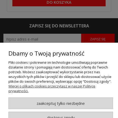
DO KOSZYKA
ZAPISZ SIĘ DO NEWSLETTERA
ZAPISZ SIĘ
Dbamy o Twoją prywatność
POMOC
Pliki cookies i pokrewne im technologie umożliwiają poprawne
MOJE KONTO
działanie strony i pomagają nam dostosować ofertę do Twoich
potrzeb. Możesz zaakceptować wykorzystanie przez nas
PŁATNOŚCI I DOSTAWA
wszystkich tych plików i przejść do sklepu lub dostosować użycie
plików do swoich preferencji, wybierając opcję "Dostosuj zgody".
Więcej o plikach cookies przeczytasz w naszej Polityce
INFORMACJE
prywatności.
O NAS
zaakceptuj tylko niezbędne
© MAXSOTE 2026.
Wszystkie prawa zastrzeżone.
dostosuj zgody