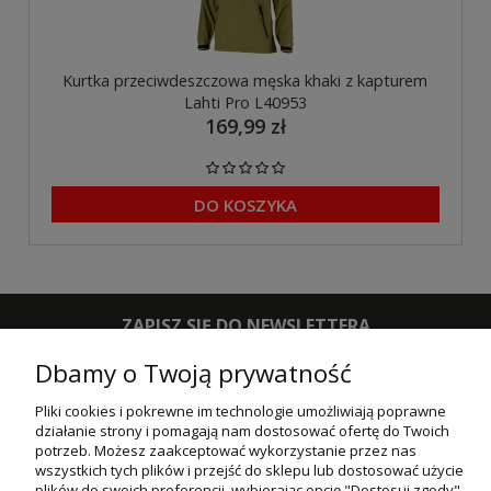
Kurtka przeciwdeszczowa męska khaki z kapturem
Lahti Pro L40953
169,99 zł
DO KOSZYKA
ZAPISZ SIĘ DO NEWSLETTERA
Dbamy o Twoją prywatność
ZAPISZ SIĘ
Pliki cookies i pokrewne im technologie umożliwiają poprawne
działanie strony i pomagają nam dostosować ofertę do Twoich
POMOC
potrzeb. Możesz zaakceptować wykorzystanie przez nas
wszystkich tych plików i przejść do sklepu lub dostosować użycie
MOJE KONTO
plików do swoich preferencji, wybierając opcję "Dostosuj zgody".