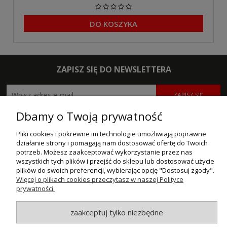
DO KOSZYKA
ZAPISZ SIĘ DO NEWSLETTERA
ZAPISZ SIĘ
Dbamy o Twoją prywatność
POMOC
Pliki cookies i pokrewne im technologie umożliwiają poprawne
MOJE KONTO
działanie strony i pomagają nam dostosować ofertę do Twoich
potrzeb. Możesz zaakceptować wykorzystanie przez nas
wszystkich tych plików i przejść do sklepu lub dostosować użycie
PŁATNOŚCI I DOSTAWA
plików do swoich preferencji, wybierając opcję "Dostosuj zgody".
Więcej o plikach cookies przeczytasz w naszej Polityce
INFORMACJE
prywatności.
O NAS
zaakceptuj tylko niezbędne