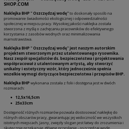
SHOP.COM
Naklejka BHP " Oszczędzaj wodę"
to doskonały sposób na
promowanie świadomości ekologicznej i odpowiedzialności
społecznej w miejscu pracy. Wysokiej jakości naklejka została
stworzona z myślą o zachęcaniu pracowników do efektywnego
korzystania z zasobów wodnych oraz minimalizowania
marnotrawstwa.
Naklejka BHP " Oszczędzaj wodę" jest naszym autorskim
projektem stworzonym przez utalentowanego rysownika.
Nasz zespół specjalistów ds. bezpieczeństwa i projektowania
współpracował z utalentowanym artystą, aby stworzyć
unikalny i estetyczny wzór, który jednocześnie spełnia
wszelkie wymogi dotyczące bezpieczeństwa i przepisów BHP.
Naklejka BHP
wykonana została z folii i dostępna jest w dwóch
rozmiarach:
12,5x16,5cm
25x33cm
Dostępność różnych rozmiarów pozwala dostosować naklejkę do
różnych obszarów pracy, gwarantując jej widoczność we wszystkich
istotnych miejscach.
Jasny, zwięzły slogan jest łatwy do zrozumienia i
skutecznie przekazuje główne przesłanie - oszczędzaj wodę.