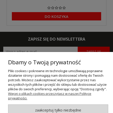
DO KOSZYKA
ZAPISZ SIĘ DO NEWSLETTERA
ZAPISZ SIĘ
Dbamy o Twoją prywatność
POMOC
Pliki cookies i pokrewne im technologie umożliwiają poprawne
MOJE KONTO
działanie strony i pomagają nam dostosować ofertę do Twoich
potrzeb. Możesz zaakceptować wykorzystanie przez nas
wszystkich tych plików i przejść do sklepu lub dostosować użycie
PŁATNOŚCI I DOSTAWA
plików do swoich preferencji, wybierając opcję "Dostosuj zgody".
Więcej o plikach cookies przeczytasz w naszej Polityce
INFORMACJE
prywatności.
O NAS
zaakceptuj tylko niezbędne