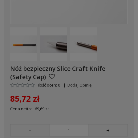
Nóż bezpieczny Slice Craft Knife
(Safety Cap)
Ilość ocen: 0
|
Dodaj Opinię
85,72 zł
Cena netto:
69,69 zł
-
+