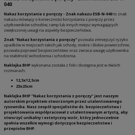
040
Nakaz korzystania z poręczy - Znak nakazu ESB-N-040
to znak
nakazu mówiący o konieczności korzystania z poręczy przez
użytkowników schodów, ramp lub innych miejsc wymagających
zwiększonej uwagi na aspekty bezpieczeństwa.
Znak "Nakaz korzystania z poręczy"
pozwala zmniejszyć ryzyko
upadków w miejscach takich jak schody, mokre i śliskie powierzchnie,
pozwala poprawić bezpieczeństwo oraz zwraca uwagę użytkownika
na stabilność wchodzenia i schodzenia.
Naklejka BHP
wykonana została z folii i dostępna jest w dwóch
rozmiarach:
12,5x12,5cm
25x25cm
Naklejka BHP "Nakaz korzystania z poręczy" jest naszym
autorskim projektem stworzonym przez utalentowanego
rysownika. Nasz zespół specjalistów ds. bezpieczeństwa i
projektowania współpracował z utalentowanym artystą, aby
stworzyć unikalny i estetyczny wzór, który jednocześnie
spełnia wszelkie wymogi dotyczące bezpieczeństwa i
przepisów BHP.