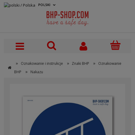
POLSKI
PLN
»
»
»
Oznakowanie i instrukcje
Znaki BHP
Oznakowanie
»
BHP
Nakazu