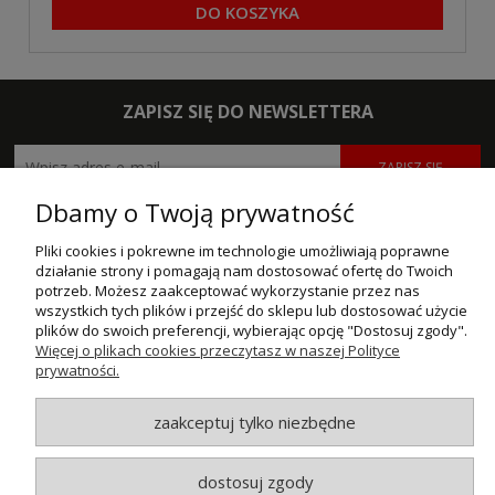
DO KOSZYKA
ZAPISZ SIĘ DO NEWSLETTERA
ZAPISZ SIĘ
Dbamy o Twoją prywatność
POMOC
Pliki cookies i pokrewne im technologie umożliwiają poprawne
MOJE KONTO
działanie strony i pomagają nam dostosować ofertę do Twoich
potrzeb. Możesz zaakceptować wykorzystanie przez nas
wszystkich tych plików i przejść do sklepu lub dostosować użycie
PŁATNOŚCI I DOSTAWA
plików do swoich preferencji, wybierając opcję "Dostosuj zgody".
Więcej o plikach cookies przeczytasz w naszej Polityce
INFORMACJE
prywatności.
O NAS
zaakceptuj tylko niezbędne
dostosuj zgody
© MAXSOTE 2026.
Wszystkie prawa zastrzeżone.