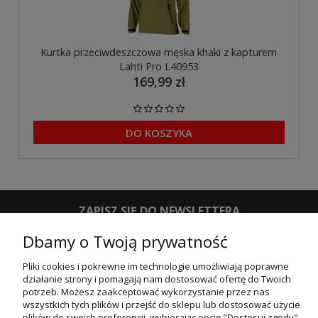
Kurtka przeciwdeszczowa męska khaki z kapturem
Lahti Pro L40953
169,99 zł
DO KOSZYKA
ZAPISZ SIĘ DO NEWSLETTERA
Dbamy o Twoją prywatność
ZAPISZ SIĘ
Pliki cookies i pokrewne im technologie umożliwiają poprawne
działanie strony i pomagają nam dostosować ofertę do Twoich
POMOC
potrzeb. Możesz zaakceptować wykorzystanie przez nas
wszystkich tych plików i przejść do sklepu lub dostosować użycie
MOJE KONTO
plików do swoich preferencji, wybierając opcję "Dostosuj zgody".