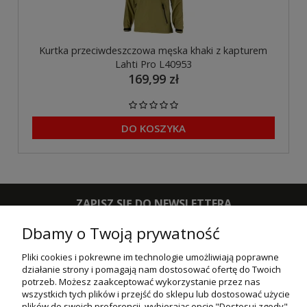
Kurtka przeciwdeszczowa męska khaki z kapturem
Lahti Pro L40953
169,99 zł
DO KOSZYKA
ZAPISZ SIĘ DO NEWSLETTERA
Dbamy o Twoją prywatność
ZAPISZ SIĘ
Pliki cookies i pokrewne im technologie umożliwiają poprawne
działanie strony i pomagają nam dostosować ofertę do Twoich
POMOC
potrzeb. Możesz zaakceptować wykorzystanie przez nas
wszystkich tych plików i przejść do sklepu lub dostosować użycie
MOJE KONTO
plików do swoich preferencji, wybierając opcję "Dostosuj zgody".